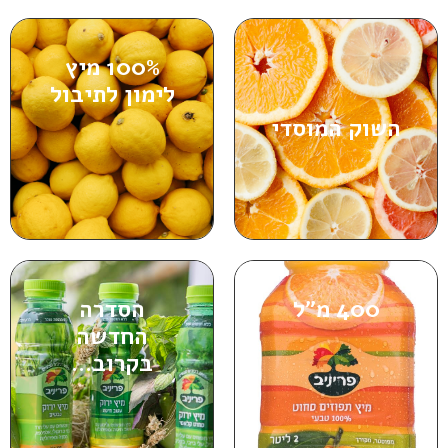
100% מיץ
לימון לתיבול
השוק המוסדי
400 מ"ל
הסדרה
החדשה
בקרוב...