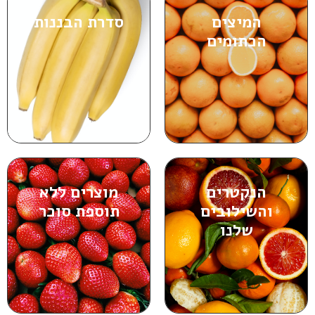
המיצים
סדרת הבננות
הכתומים
הנקטרים
מוצרים ללא
והשילובים
תוספת סוכר
שלנו